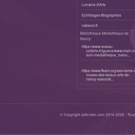
Lorraine d'Arts
EcriVosges-Biographies
nabecor.fr
Bibliothèque Médiathèque de
Nancy
https://www.reseau-
colibris.fr/iguana/www.main.c
surl=mediatheque_manu...
https://www.ffsam.org/sam/amis-
musee-des-beaux-arts-de-
nancy-associat...
© Copyright artlorrain.com 2014-
2026
- Tous