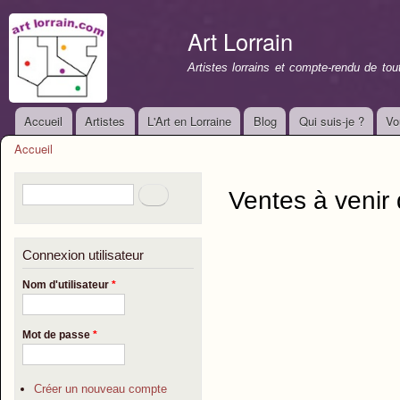
All
con
Art Lorrain
prin
Artistes lorrains et compte-rendu de to
Accueil
Artistes
L'Art en Lorraine
Blog
Qui suis-je ?
Vo
Menu principal
Accueil
Vous êtes ici
Formulaire de recherche
Rechercher
Ventes à veni
Connexion utilisateur
Nom d'utilisateur
*
Mot de passe
*
Créer un nouveau compte