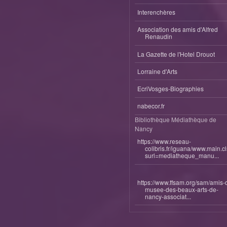
Interenchères
Association des amis d'Alfred
Renaudin
La Gazette de l'Hotel Drouot
Lorraine d'Arts
EcriVosges-Biographies
nabecor.fr
Bibliothèque Médiathèque de
Nancy
https://www.reseau-
colibris.fr/iguana/www.main.c
surl=mediatheque_manu...
https://www.ffsam.org/sam/amis-
musee-des-beaux-arts-de-
nancy-associat...