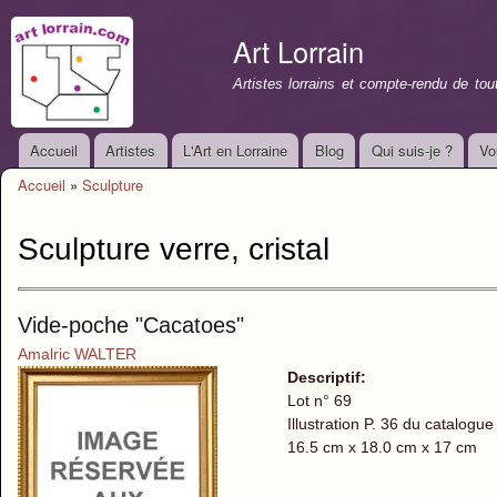
All
con
Art Lorrain
prin
Artistes lorrains et compte-rendu de to
Accueil
Artistes
L'Art en Lorraine
Blog
Qui suis-je ?
Vo
Menu principal
Accueil
»
Sculpture
Vous êtes ici
Sculpture verre, cristal
Vide-poche "Cacatoes"
Amalric WALTER
Descriptif:
Lot n° 69
Illustration P. 36 du catalogue
16.5 cm x 18.0 cm x 17 cm