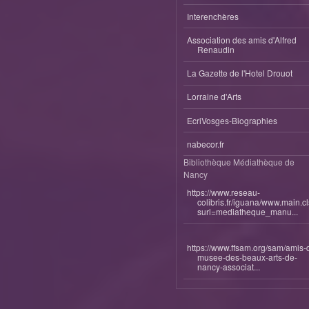
Interenchères
Association des amis d'Alfred
Renaudin
La Gazette de l'Hotel Drouot
Lorraine d'Arts
EcriVosges-Biographies
nabecor.fr
Bibliothèque Médiathèque de
Nancy
https://www.reseau-
colibris.fr/iguana/www.main.c
surl=mediatheque_manu...
https://www.ffsam.org/sam/amis-
musee-des-beaux-arts-de-
nancy-associat...