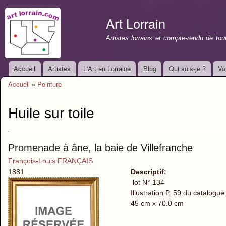
All
con
Art Lorrain
prin
Artistes lorrains et compte-rendu de to
Accueil
Artistes
L'Art en Lorraine
Blog
Qui suis-je ?
Vo
Menu principal
Accueil
»
Peinture
Vous êtes ici
Huile sur toile
Promenade à âne, la baie de Villefranche
François-Louis FRANÇAIS
1881
Descriptif:
lot N° 134
Illustration P. 59 du catalogue
45 cm x 70.0 cm