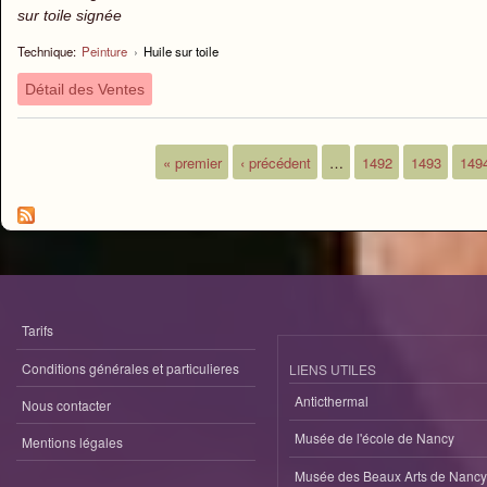
sur toile signée
Technique:
Peinture
›
Huile sur toile
Détail des Ventes
« premier
‹ précédent
…
1492
1493
149
Pages
Tarifs
Conditions générales et particulieres
LIENS UTILES
Anticthermal
Nous contacter
Musée de l'école de Nancy
Mentions légales
Musée des Beaux Arts de Nancy