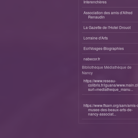
Interenchères
Association des amis d'Alfred
Renaudin
La Gazette de l'Hotel Drouot
Lorraine d'Arts
EcriVosges-Biographies
nabecor.fr
Bibliothèque Médiathèque de
Nancy
https://www.reseau-
colibris.fr/iguana/www.main.c
surl=mediatheque_manu...
https://www.ffsam.org/sam/amis-
musee-des-beaux-arts-de-
nancy-associat...