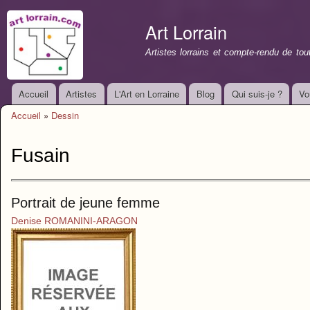
All
con
Art Lorrain
prin
Artistes lorrains et compte-rendu de to
Accueil
Artistes
L'Art en Lorraine
Blog
Qui suis-je ?
Vo
Menu principal
Accueil
»
Dessin
Vous êtes ici
Fusain
Portrait de jeune femme
Denise ROMANINI-ARAGON