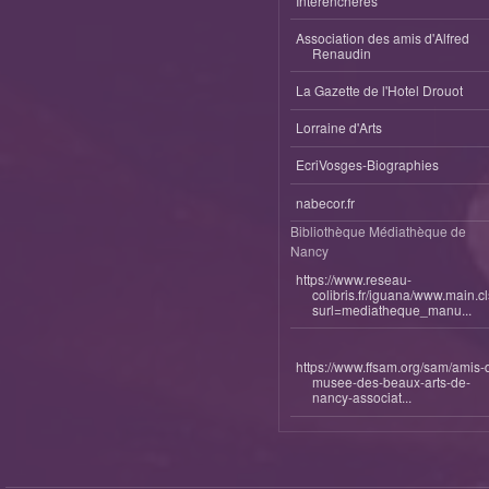
Interenchères
Association des amis d'Alfred
Renaudin
La Gazette de l'Hotel Drouot
Lorraine d'Arts
EcriVosges-Biographies
nabecor.fr
Bibliothèque Médiathèque de
Nancy
https://www.reseau-
colibris.fr/iguana/www.main.c
surl=mediatheque_manu...
https://www.ffsam.org/sam/amis-
musee-des-beaux-arts-de-
nancy-associat...