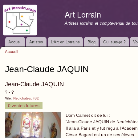
All
con
Art Lorrain
prin
Artistes lorrains et compte-rendu de to
Accueil
Artistes
L'Art en Lorraine
Blog
Qui suis-je ?
Vo
Menu principal
Accueil
Vous êtes ici
Jean-Claude JAQUIN
Jean-Claude JAQUIN
? - ?
Ville:
Neufchâteau (88)
0 ventes futures
Dom Calmet dit de lui :
"Jean-Claude JAQUIN de Neufchâteau 
Il alla à Paris et y fut reçu à l'Acadé
César Bagard est un de ses élèves.