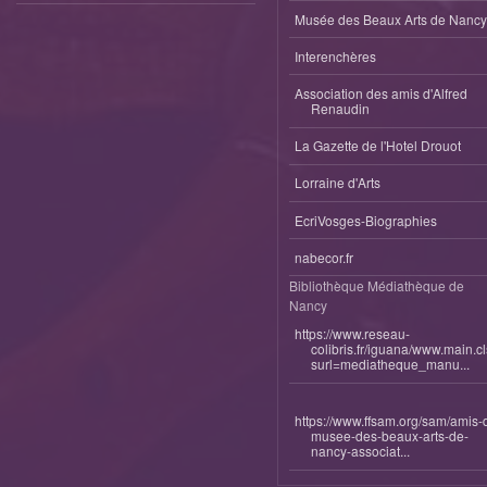
Musée des Beaux Arts de Nancy
Interenchères
Association des amis d'Alfred
Renaudin
La Gazette de l'Hotel Drouot
Lorraine d'Arts
EcriVosges-Biographies
nabecor.fr
Bibliothèque Médiathèque de
Nancy
https://www.reseau-
colibris.fr/iguana/www.main.c
surl=mediatheque_manu...
https://www.ffsam.org/sam/amis-
musee-des-beaux-arts-de-
nancy-associat...