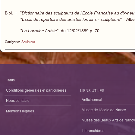
Bibl. : "
Dictionnaire des sculpteurs de l'Ecole Française au dix-neu
"
Essai de répertoire des artistes lorrains - sculpteurs
" Alber
"
La Lorraine Artiste
" du 12/02/1889 p. 70
Catégorie:
Sculpteur
Tarifs
Conditions générales et particulieres
LIENS UTILES
Anticthermal
Nous contacter
Musée de l'école de Nancy
Mentions légales
Musée des Beaux Arts de Nancy
Interenchères