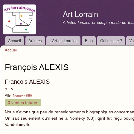
All
con
Art Lorrain
prin
Artistes lorrains et compte-rendu de to
Accueil
Artistes
L'Art en Lorraine
Blog
Qui suis-je ?
Vo
Menu principal
Accueil
Vous êtes ici
François ALEXIS
François ALEXIS
? - ?
Ville:
Nomexy (88)
0 ventes futures
Nous n'avons que peu de renseignements biographiques concernant
On sait seulement qu'il est né à Nomexy (88), qu'il fut reçu bourg
Vandelainville.