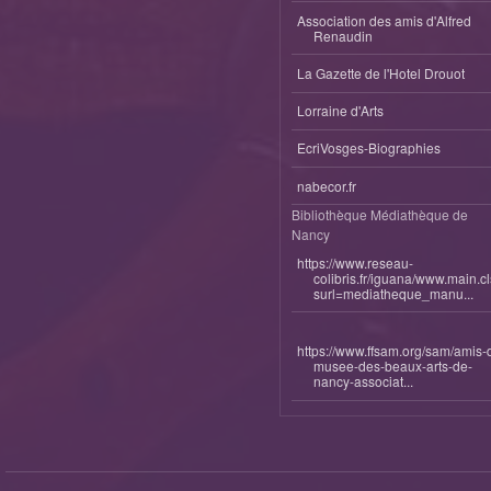
Association des amis d'Alfred
Renaudin
La Gazette de l'Hotel Drouot
Lorraine d'Arts
EcriVosges-Biographies
nabecor.fr
Bibliothèque Médiathèque de
Nancy
https://www.reseau-
colibris.fr/iguana/www.main.c
surl=mediatheque_manu...
https://www.ffsam.org/sam/amis-
musee-des-beaux-arts-de-
nancy-associat...