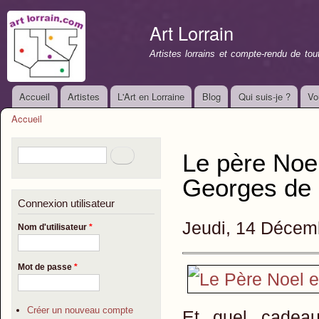
All
con
Art Lorrain
prin
Artistes lorrains et compte-rendu de to
Accueil
Artistes
L'Art en Lorraine
Blog
Qui suis-je ?
Vo
Menu principal
Accueil
Vous êtes ici
Formulaire de recherche
Rechercher
Le père Noel
Georges de L
Connexion utilisateur
Jeudi, 14 Décemb
Nom d'utilisateur
*
Mot de passe
*
Créer un nouveau compte
Et quel cadeau