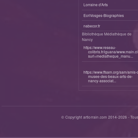
Lorraine d'Arts
EcriVosges-Biographies
nabecor.fr
Bibliothèque Médiathèque de
Nancy
https://www.reseau-
colibris.fr/iguana/www.main.c
surl=mediatheque_manu...
https://www.ffsam.org/sam/amis-
musee-des-beaux-arts-de-
nancy-associat...
© Copyright artlorrain.com 2014-
2026
- Tous