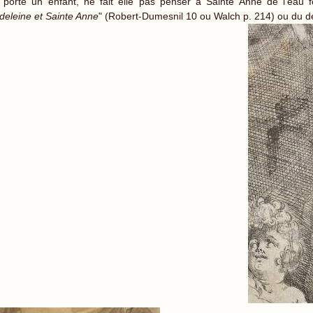
 porte un enfant, ne fait elle pas penser à Sainte Anne de l'eau 
eleine et Sainte Anne
" (Robert-Dumesnil 10 ou Walch p. 214) ou du de