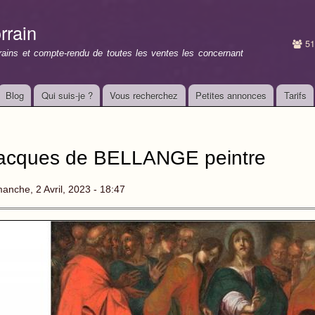
Aller au
contenu
rrain
principal
51
rrains et compte-rendu de toutes les ventes les concernant
Blog
Qui suis-je ?
Vous recherchez
Petites annonces
Tarifs
acques de BELLANGE peintre
anche, 2 Avril, 2023 - 18:47