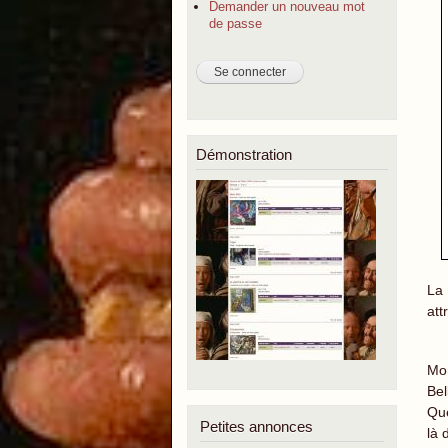
Demander un nouveau mot
de passe
Démonstration
La
att
Mo
Bel
Que
Petites annonces
là 