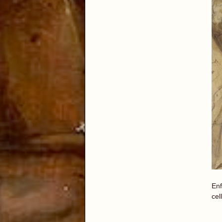
Enf
cel