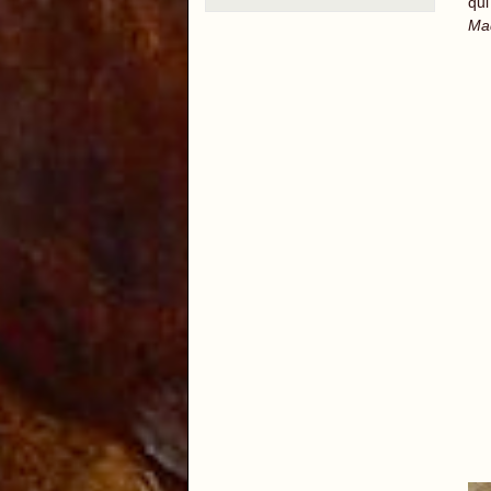
qui
Mad