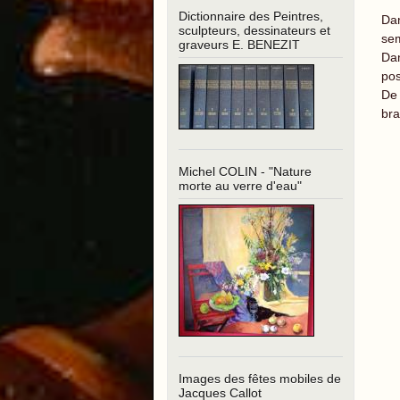
Dictionnaire des Peintres,
Dan
sculpteurs, dessinateurs et
sem
graveurs E. BENEZIT
Dan
pos
De 
bra
Michel COLIN - "Nature
morte au verre d'eau"
Images des fêtes mobiles de
Jacques Callot