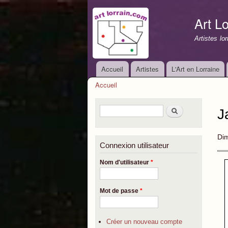
Art Lo
Artistes lo
Accueil
Artistes
L'Art en Lorraine
Menu principal
Accueil
Vous êtes ici
Formulaire de recherche
Rechercher
J
Dim
Connexion utilisateur
Nom d'utilisateur
*
Mot de passe
*
Créer un nouveau compte