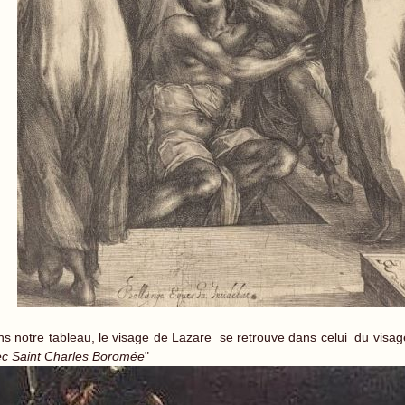
s notre tableau, le visage de Lazare se retrouve dans celui du visag
c Saint Charles Boromée
"