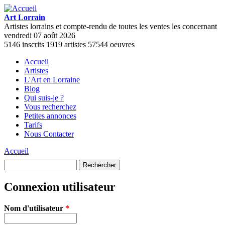
Aller au contenu principal
Art Lorrain
Artistes lorrains et compte-rendu de toutes les ventes les concernant
vendredi 07 août 2026
5146
inscrits
1919
artistes
57544
oeuvres
Accueil
Artistes
Menu principal
L'Art en Lorraine
Blog
Qui suis-je ?
Vous recherchez
Petites annonces
Tarifs
Nous Contacter
Accueil
Vous êtes ici
Rechercher
Formulaire de recherche
Connexion utilisateur
Nom d'utilisateur
*