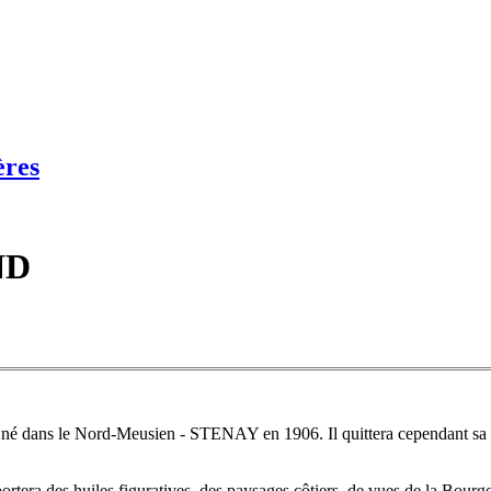
ères
ND
né dans le Nord-Meusien - STENAY en 1906. Il quittera cependant sa Lo
portera des huiles figuratives, des paysages côtiers, de vues de la Bour