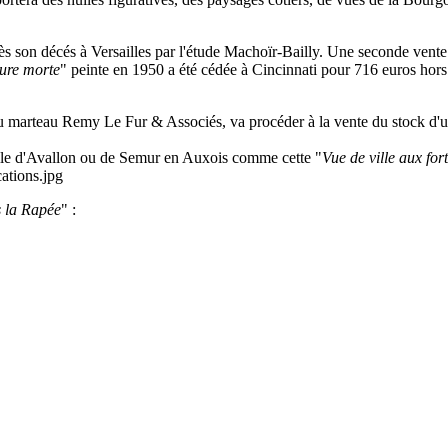
près son décés à Versailles par l'étude Machoïr-Bailly. Une seconde ve
ure morte
" peinte en 1950 a été cédée à Cincinnati pour 716 euros hors
rteau Remy Le Fur & Associés, va procéder à la vente du stock d'une g
ille d'Avallon ou de Semur en Auxois comme cette "
Vue de ville aux fort
s la Rapée
" :