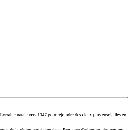
rraine natale vers 1947 pour rejoindre des cieux plus ensoleillés en
gogne, de la région parisienne de sa Provence d'adoption, des natures