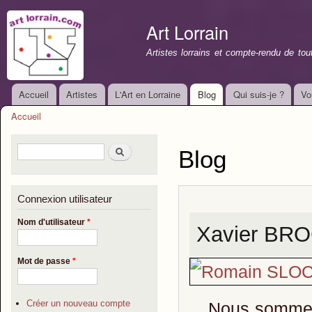
All
con
Art Lorrain
prin
Artistes lorrains et compte-rendu de to
Accueil
Artistes
L'Art en Lorraine
Blog
Qui suis-je ?
Vo
Menu principal
Accueil
Vous êtes ici
Formulaire de recherche
Rechercher
Blog
Connexion utilisateur
Nom d'utilisateur
*
Xavier BRO
Mot de passe
*
Créer un nouveau compte
Nous sommes en