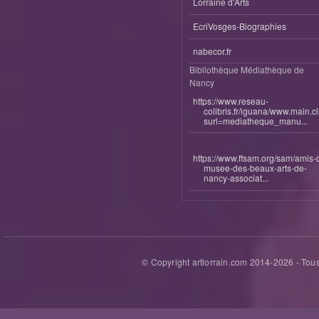
Lorraine d'Arts
EcriVosges-Biographies
nabecor.fr
Bibliothèque Médiathèque de
Nancy
https://www.reseau-
colibris.fr/iguana/www.main.c
surl=mediatheque_manu...
https://www.ffsam.org/sam/amis-
musee-des-beaux-arts-de-
nancy-associat...
© Copyright artlorrain.com 2014-
2026
- Tous