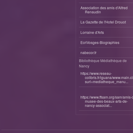
Association des amis d'Alfred
Renaudin
La Gazette de l'Hotel Drouot
Lorraine d'Arts
EcriVosges-Biographies
nabecor.fr
Bibliothèque Médiathèque de
Nancy
https://www.reseau-
colibris.fr/iguana/www.main.c
surl=mediatheque_manu...
https://www.ffsam.org/sam/amis-
musee-des-beaux-arts-de-
nancy-associat...