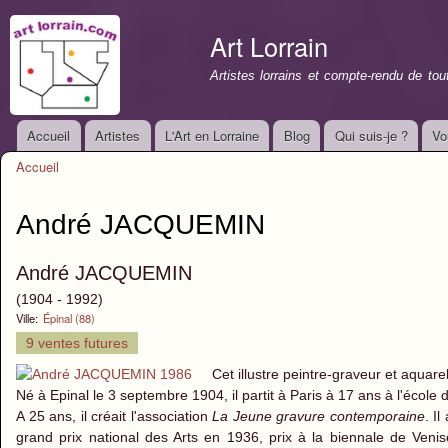
All
con
Art Lorrain
prin
Artistes lorrains et compte-rendu de to
Accueil
Artistes
L'Art en Lorraine
Blog
Qui suis-je ?
Vo
Menu principal
Accueil
Vous êtes ici
André JACQUEMIN
André JACQUEMIN
(1904 - 1992)
Ville:
Épinal (88)
9 ventes futures
Cet illustre peintre-graveur et aquarel
Né à Epinal le 3 septembre 1904, il partit à Paris à 17 ans à l'école d
A 25 ans, il créait l'association
La Jeune gravure contemporaine
. I
grand prix national des Arts en 1936, prix à la biennale de Venise