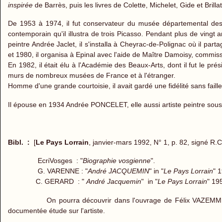
inspirée
de Barrès, puis les livres de Colette, Michelet, Gide et Brilla
De 1953 à 1974, il fut conservateur du musée départemental des V
contemporain qu'il illustra de trois Picasso. Pendant plus de vingt
peintre Andrée Jaclet, il s'installa à Cheyrac-de-Polignac où il par
et 1980, il organisa à Epinal avec l'aide de Maître Damoisy, commis
En 1982, il était élu à l'Académie des Beaux-Arts, dont il fut le p
murs de nombreux musées de France et à l'étranger.
Homme d'une grande courtoisie, il avait gardé une fidélité sans faille
Il épouse en 1934 Andrée PONCELET, elle aussi artiste peintre so
Bibl. :
[
Le Pays Lorrain
, janvier-mars 1992, N° 1, p. 82, signé R.C.
EcriVosges : "
Biographie vosgienne
".
G. VARENNE : "
André JACQUEMIN
" in "
Le Pays Lorrain
" 
C. GERARD : "
André Jacquemin
" in "
Le Pays Lorrain
" 19
On pourra découvrir dans l'ouvrage de Félix VAZEMM
documentée étude sur l'artiste.