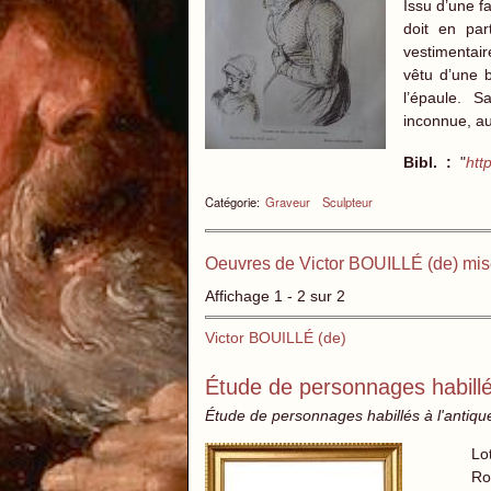
Issu d’une fa
doit en par
vestimentair
vêtu d’une b
l’épaule. 
inconnue, a
Bibl. :
"
htt
Catégorie:
Graveur
Sculpteur
Oeuvres de Victor BOUILLÉ (de) mis
Affichage 1 - 2 sur 2
Victor BOUILLÉ (de)
Étude de personnages habillés
Étude de personnages habillés à l'antiq
Lo
Ro