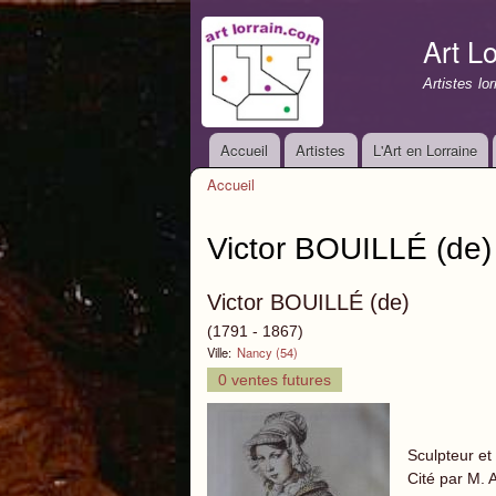
Art Lo
Artistes lo
Accueil
Artistes
L'Art en Lorraine
Menu principal
Accueil
Vous êtes ici
Victor BOUILLÉ (de)
Victor BOUILLÉ (de)
(1791 - 1867)
Ville:
Nancy (54)
0 ventes futures
Sculpteur et
Cité par M. 