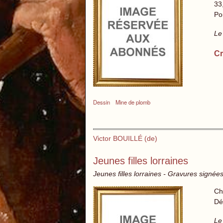
33
Po
Le
Cr
Dessin
Mine de plomb
Victor BOUILLÉ (de)
Jeunes filles lorraines
Jeunes filles lorraines - Gravures signée
Ch
Dé
Le