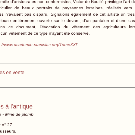
mille d’aristocrates non-conformistes, Victor de Bouillé privilégie l’art 
ticulier de beaux portraits de paysannes lorraines, réalisés ver
es n’avaient pas disparu. Signalons également de cet artiste un très
louse entièrement ouverte sur le devant, d’un pantalon et d’une casq
Sans ce document, l’évocation du vêtement des agriculteurs lo
ucun vêtement de ce type n’ayant été conservé.
p://www.academie-stanislas.org/TomeXXI
"
es en vente
 à l'antique
ue - Mine de plomb
t n° 27
usseurs.