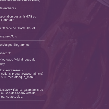
nterenchères
ssociation des amis d'Alfred
Renaudin
a Gazette de l'Hotel Drouot
orraine d'Arts
criVosges-Biographies
abecor.fr
bliothèque Médiathèque de
ncy
ttps://www.reseau-
colibris.fr/iguana/www.main.cls?
surl=mediatheque_manu...
ttps://www.ffsam.org/sam/amis-du-
musee-des-beaux-arts-de-
nancy-associat...