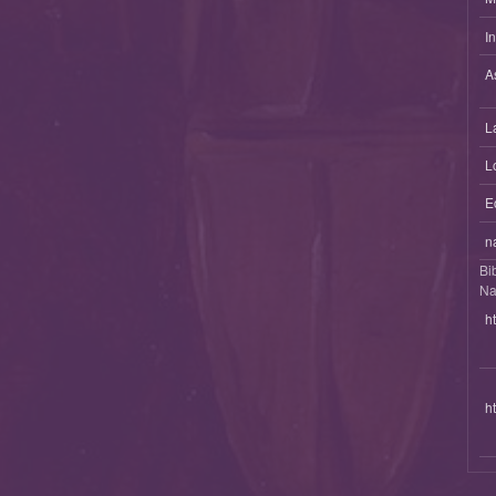
I
A
L
L
E
n
Bi
Na
h
h