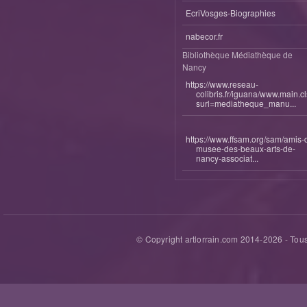
EcriVosges-Biographies
nabecor.fr
Bibliothèque Médiathèque de
Nancy
https://www.reseau-
colibris.fr/iguana/www.main.c
surl=mediatheque_manu...
https://www.ffsam.org/sam/amis-
musee-des-beaux-arts-de-
nancy-associat...
© Copyright artlorrain.com 2014-
2026
- Tous