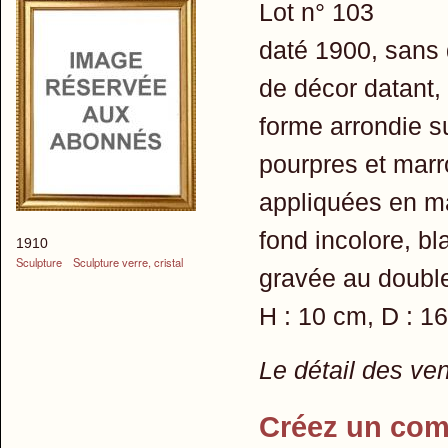
Lot n° 103
daté 1900, sans d
de décor datant,
forme arrondie s
pourpres et marro
appliquées en ma
fond incolore, bl
1910
Sculpture
Sculpture verre, cristal
gravée au double 
H : 10 cm, D : 1
Le détail des ve
Créez un com