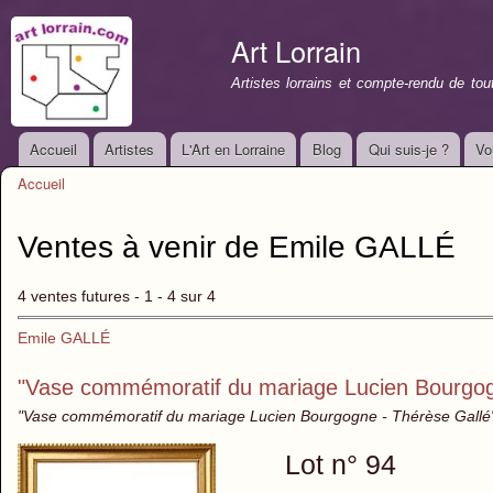
All
con
Art Lorrain
prin
Artistes lorrains et compte-rendu de to
Accueil
Artistes
L'Art en Lorraine
Blog
Qui suis-je ?
Vo
Menu principal
Accueil
Vous êtes ici
Ventes à venir de Emile GALLÉ
4 ventes futures - 1 - 4 sur 4
Emile GALLÉ
"Vase commémoratif du mariage Lucien Bourgog
"Vase commémoratif du mariage Lucien Bourgogne - Thérèse Gallé" -
Lot n° 94