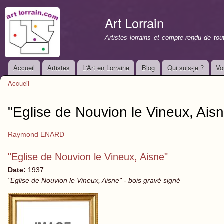
All
con
Art Lorrain
prin
Artistes lorrains et compte-rendu de to
Accueil
Artistes
L'Art en Lorraine
Blog
Qui suis-je ?
Vo
Menu principal
Accueil
Vous êtes ici
"Eglise de Nouvion le Vineux, Ais
Raymond ENARD
"Eglise de Nouvion le Vineux, Aisne"
Date:
1937
"Eglise de Nouvion le Vineux, Aisne" - bois gravé signé