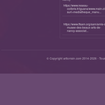
https://www.reseau-
colibris.fr/iguana/www.main.c
surl=mediatheque_manu...
https://www.ffsam.org/sam/amis-
musee-des-beaux-arts-de-
nancy-associat...
© Copyright artlorrain.com 2014-
2026
- Tous