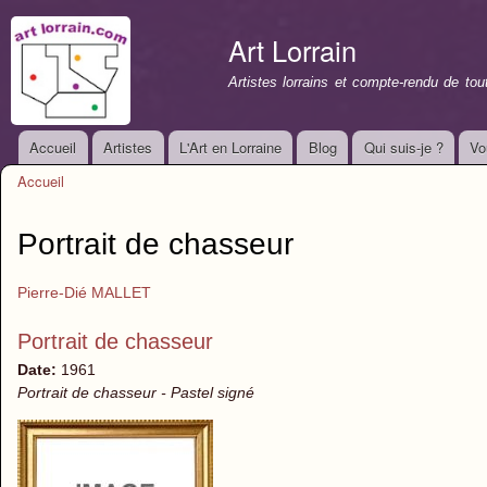
All
con
Art Lorrain
prin
Artistes lorrains et compte-rendu de to
Accueil
Artistes
L'Art en Lorraine
Blog
Qui suis-je ?
Vo
Menu principal
Accueil
Vous êtes ici
Portrait de chasseur
Pierre-Dié MALLET
Portrait de chasseur
Date:
1961
Portrait de chasseur - Pastel signé