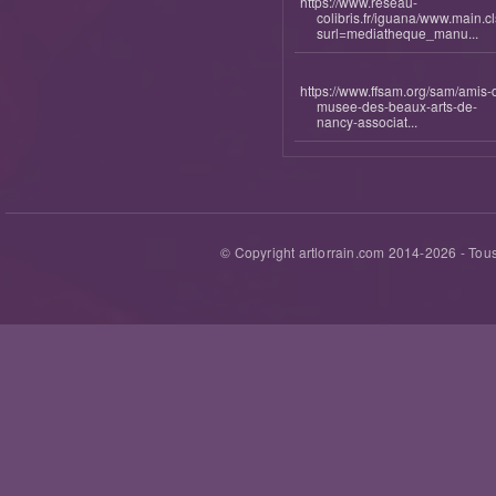
https://www.reseau-
colibris.fr/iguana/www.main.c
surl=mediatheque_manu...
https://www.ffsam.org/sam/amis-
musee-des-beaux-arts-de-
nancy-associat...
© Copyright artlorrain.com 2014-
2026
- Tous