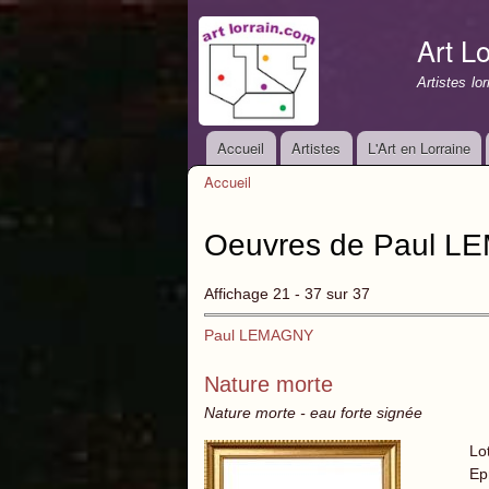
Art Lo
Artistes lo
Accueil
Artistes
L'Art en Lorraine
Menu principal
Accueil
Vous êtes ici
Oeuvres de Paul L
Affichage 21 - 37 sur 37
Paul LEMAGNY
Nature morte
Nature morte - eau forte signée
Lo
Ep