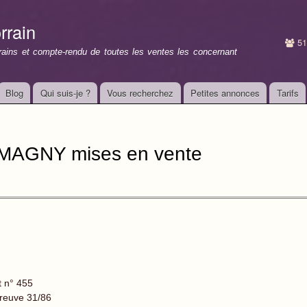
Aller au
contenu
rrain
principal
51
rrains et compte-rendu de toutes les ventes les concernant
Blog
Qui suis-je ?
Vous recherchez
Petites annonces
Tarifs
EMAGNY mises en vente
t n° 455
reuve 31/86