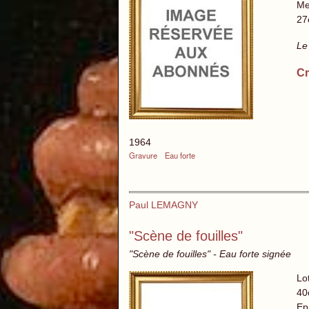
Me
27
Le
Cr
1964
Gravure
Eau forte
Paul LEMAGNY
"Scène de fouilles"
"Scène de fouilles" - Eau forte signée
Lo
40
Ep