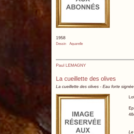
1958
Dessin
Aquarelle
Paul LEMAGNY
La cueillette des olives
La cueillette des olives - Eau forte signée
Lo
Ep
48
Le