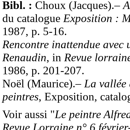
Bibl. :
Choux (Jacques).–
A
du catalogue
Exposition : 
1987, p. 5-16.
Rencontre inattendue avec u
Renaudin
, in
Revue lorrain
1986, p. 201-207.
Noël (Maurice).–
La vallée
peintres
, Exposition, catalo
Voir aussi "
Le peintre Alfr
Revue Lorraine n° 6 févrie