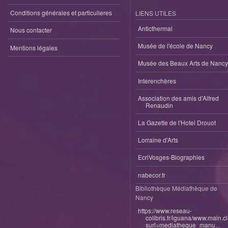
Conditions générales et particulieres
LIENS UTILES
Anticthermal
Nous contacter
Musée de l'école de Nancy
Mentions légales
Musée des Beaux Arts de Nancy
Interenchères
Association des amis d'Alfred
Renaudin
La Gazette de l'Hotel Drouot
Lorraine d'Arts
EcriVosges-Biographies
nabecor.fr
Bibliothèque Médiathèque de
Nancy
https://www.reseau-
colibris.fr/iguana/www.main.c
surl=mediatheque_manu...