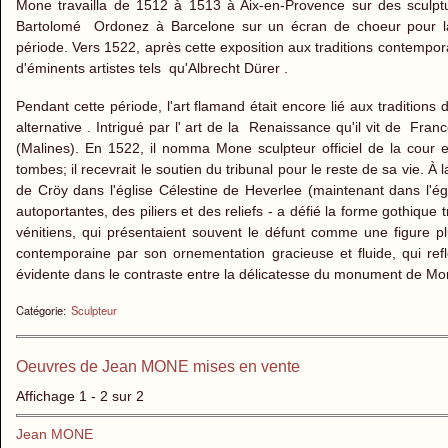
Mone travailla de 1512 à 1513 à Aix-en-Provence sur des sculptur
Bartolomé
Ordonez à Barcelone sur un écran de choeur pour la c
période. Vers 1522, après cette exposition aux traditions contempora
d'éminents artistes tels qu'Albrecht Dürer .
Pendant cette période, l'art flamand était encore lié aux tradition
alternative . Intrigué par l' art de la Renaissance qu'il vit de Franc
(Malines). En 1522, il nomma Mone sculpteur officiel de la cour 
tombes; il recevrait le soutien du tribunal pour le reste de sa vie.
de Cröy dans l'église Célestine de Heverlee (maintenant dans l'é
autoportantes, des piliers et des reliefs - a défié la forme gothique
vénitiens, qui présentaient souvent le défunt comme une figure pl
contemporaine par son ornementation gracieuse et fluide, qui ref
évidente dans le contraste entre la délicatesse du monument de Mon
Catégorie:
Sculpteur
Oeuvres de Jean MONE mises en vente
Affichage 1 - 2 sur 2
Jean MONE