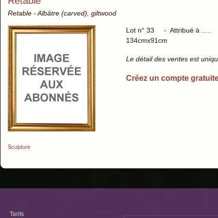
Retable
Retable - Albâtre (carved), giltwood
Lot n° 33 - Attribué à .....
134cmx91cm
Le détail des ventes est uni
Créez un compte gratuit
Sculpture
Tarifs