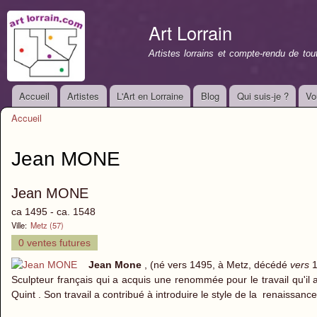
All
con
Art Lorrain
prin
Artistes lorrains et compte-rendu de to
Accueil
Artistes
L'Art en Lorraine
Blog
Qui suis-je ?
Vo
Menu principal
Accueil
Vous êtes ici
Jean MONE
Jean MONE
ca 1495 - ca. 1548
Ville:
Metz (57)
0 ventes futures
Jean Mone
, (né vers 1495, à Metz, décédé
vers
1
Sculpteur français qui a acquis une renommée pour le travail qu'il
Quint . Son travail a contribué à introduire le style de la renaissanc