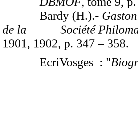
DBMOF
, tome 9, p.
Bardy (H.).-
Gaston 
de la Société Philomat
1901, 1902, p. 347 – 358.
EcriVosges : "
Biogr