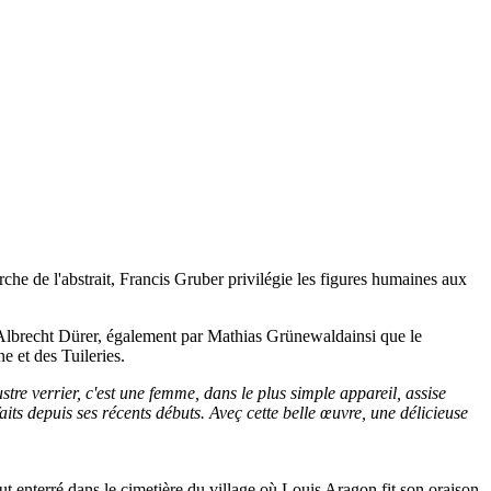
erche de l'abstrait, Francis Gruber privilégie les figures humaines aux
t Albrecht Dürer, également par Mathias Grünewaldainsi que le
e et des Tuileries.
stre verrier, c'est une femme, dans le plus simple appareil, assise
aits depuis ses récents débuts. Aveç cette belle œuvre, une délicieuse
ut enterré dans le cimetière du village où Louis Aragon fit son oraison