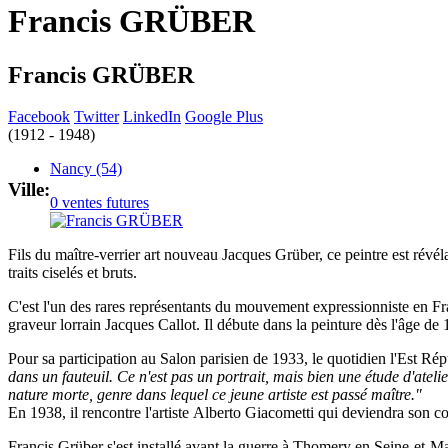
Francis GRÜBER
Francis GRÜBER
Facebook
Twitter
LinkedIn
Google Plus
(1912 - 1948)
Nancy (54)
Ville:
0 ventes futures
Fils du maître-verrier art nouveau Jacques Grüber, ce peintre est révéla
traits ciselés et bruts.
C'est l'un des rares représentants du mouvement expressionniste en F
graveur lorrain Jacques Callot. Il débute dans la peinture dès l'âge de 
Pour sa participation au Salon parisien de 1933, le quotidien l'Est Répu
dans un fauteuil. Ce n'est pas un portrait, mais bien une étude d'ateli
nature morte, genre dans lequel ce jeune artiste est passé maître."
En 1938, il rencontre l'artiste Alberto Giacometti qui deviendra son con
Francis Grüber s'est installé avant la guerre à Thomery en Seine-et-Ma