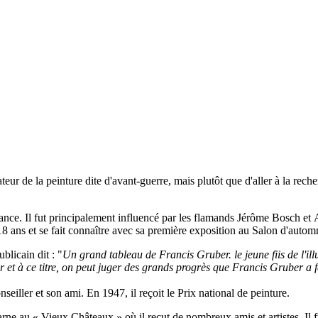
teur de la peinture dite d'avant-guerre, mais plutôt que d'aller à la rech
rance. Il fut principalement influencé par les flamands Jérôme Bosch e
18 ans et se fait connaître avec sa première exposition au Salon d'automn
blicain dit : "
Un grand tableau de Francis Gruber. le jeune fiis de l'illu
er et à ce titre, on peut juger des grands progrès que Francis Gruber a f
seiller et son ami. En 1947, il reçoit le Prix national de peinture.
rne au « Vieux Châteaux » où il reçut de nombreux amis et artistes. Il f