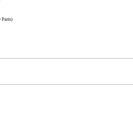
 d'art moderne de la ville de Paris)