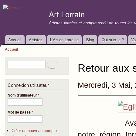
All
con
Art Lorrain
prin
Artistes lorrains et compte-rendu de toutes les 
Accueil
Artistes
L'Art en Lorraine
Blog
Qui suis-je ?
Vo
Menu principal
Accueil
Vous êtes ici
Formulaire de recherche
Rechercher
Retour aux s
Mercredi, 3 Mai,
Connexion utilisateur
Nom d'utilisateur
*
Mot de passe
*
Avant le XIVè
Créer un nouveau compte
notre région lo