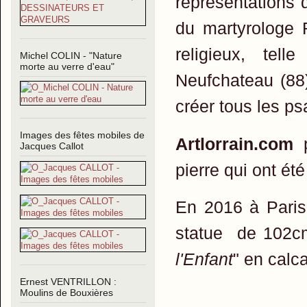
représentations
du martyrologe R
religieux, tel
Michel COLIN - "Nature
morte au verre d'eau"
Neufchateau (88)
créer tous les ps
Images des fêtes mobiles de
Artlorrain.com
p
Jacques Callot
pierre qui ont é
En 2016 à Paris
statue de 102cm
l'Enfant
" en calca
Ernest VENTRILLON :
Moulins de Bouxières