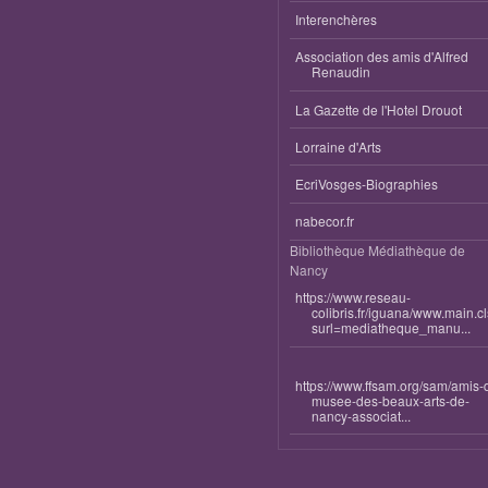
Interenchères
Association des amis d'Alfred
Renaudin
La Gazette de l'Hotel Drouot
Lorraine d'Arts
EcriVosges-Biographies
nabecor.fr
Bibliothèque Médiathèque de
Nancy
https://www.reseau-
colibris.fr/iguana/www.main.c
surl=mediatheque_manu...
https://www.ffsam.org/sam/amis-
musee-des-beaux-arts-de-
nancy-associat...