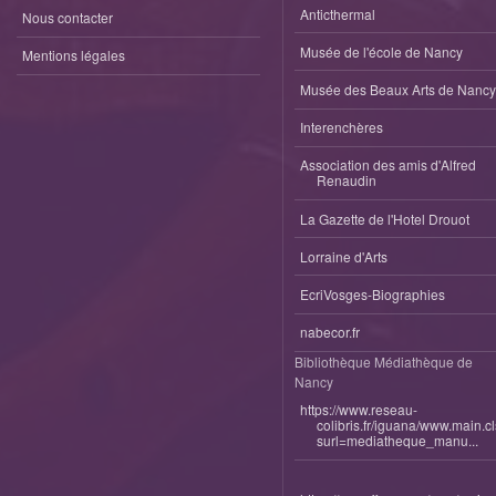
Anticthermal
Nous contacter
Musée de l'école de Nancy
Mentions légales
Musée des Beaux Arts de Nancy
Interenchères
Association des amis d'Alfred
Renaudin
La Gazette de l'Hotel Drouot
Lorraine d'Arts
EcriVosges-Biographies
nabecor.fr
Bibliothèque Médiathèque de
Nancy
https://www.reseau-
colibris.fr/iguana/www.main.c
surl=mediatheque_manu...