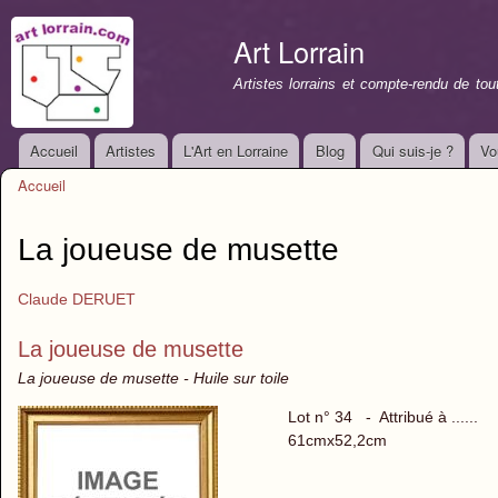
All
con
Art Lorrain
prin
Artistes lorrains et compte-rendu de to
Accueil
Artistes
L'Art en Lorraine
Blog
Qui suis-je ?
Vo
Menu principal
Accueil
Vous êtes ici
La joueuse de musette
Claude DERUET
La joueuse de musette
La joueuse de musette - Huile sur toile
Lot n° 34 - Attribué à ......
61cmx52,2cm