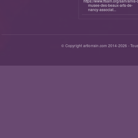
https://www.ffsam.org/sam/amis-
musee-des-beaux-arts-de-
nancy-associat...
© Copyright artlorrain.com 2014-
2026
- Tous