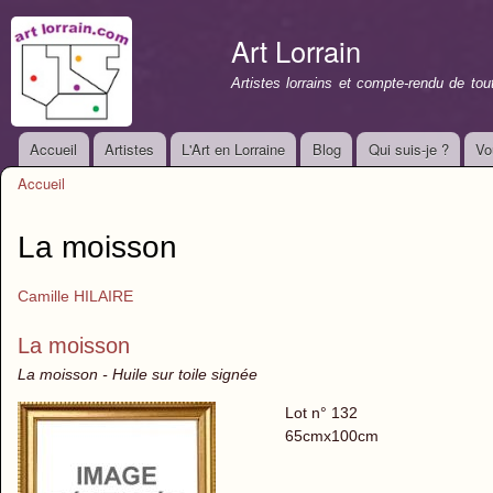
All
con
Art Lorrain
prin
Artistes lorrains et compte-rendu de to
Accueil
Artistes
L'Art en Lorraine
Blog
Qui suis-je ?
Vo
Menu principal
Accueil
Vous êtes ici
La moisson
Camille HILAIRE
La moisson
La moisson - Huile sur toile signée
Lot n° 132
65cmx100cm