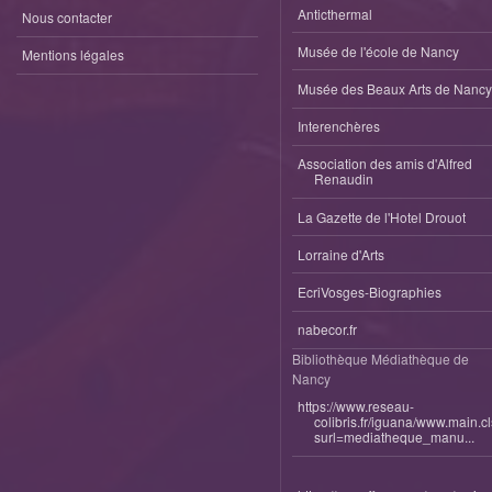
Anticthermal
Nous contacter
Musée de l'école de Nancy
Mentions légales
Musée des Beaux Arts de Nancy
Interenchères
Association des amis d'Alfred
Renaudin
La Gazette de l'Hotel Drouot
Lorraine d'Arts
EcriVosges-Biographies
nabecor.fr
Bibliothèque Médiathèque de
Nancy
https://www.reseau-
colibris.fr/iguana/www.main.c
surl=mediatheque_manu...