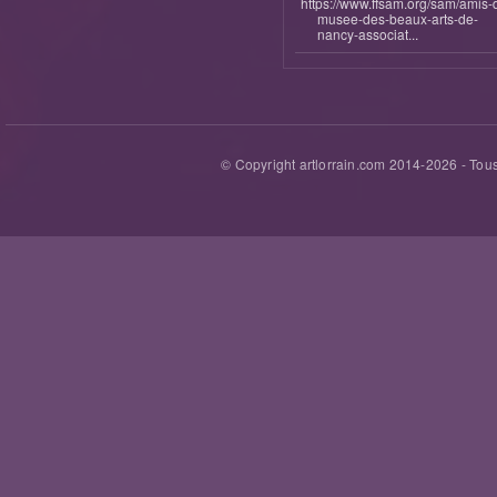
https://www.ffsam.org/sam/amis-
musee-des-beaux-arts-de-
nancy-associat...
© Copyright artlorrain.com 2014-
2026
- Tous