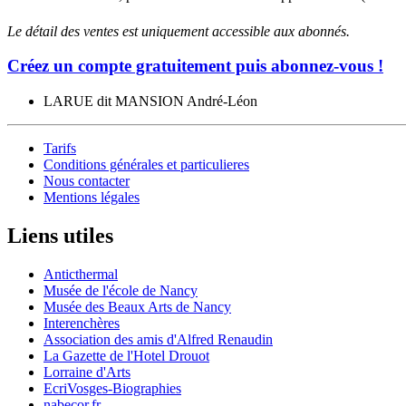
Le détail des ventes est uniquement accessible aux abonnés.
Créez un compte gratuitement puis abonnez-vous !
LARUE dit MANSION André-Léon
Tarifs
Conditions générales et particulieres
Nous contacter
Mentions légales
Liens utiles
Anticthermal
Musée de l'école de Nancy
Musée des Beaux Arts de Nancy
Interenchères
Association des amis d'Alfred Renaudin
La Gazette de l'Hotel Drouot
Lorraine d'Arts
EcriVosges-Biographies
nabecor.fr