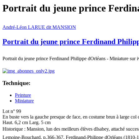
Portrait du jeune prince Ferdin
André-Léon LARUE dit MANSION
Portrait du jeune prince Ferdinand Philip
Portrait du jeune prince Ferdinand Philippe dOrléans - Miniature sur i
Technique:
Peinture
Miniature
Lot n° 99
En buste vers la gauche presque de face, en costume brun à large col 
Haut. 6,2 cm Larg. 5 cm
Historique : Mansion, lun des meilleurs élèves dIsabey, attaché succe
Lemoine-Bouchard, p.366-367. Ferdinand-Philippe dOrléans (1810-184