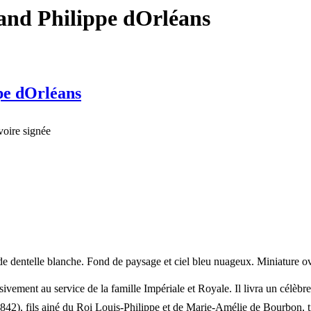
and Philippe dOrléans
pe dOrléans
voire signée
de dentelle blanche. Fond de paysage et ciel bleu nuageux. Miniature ov
ssivement au service de la famille Impériale et Royale. Il livra un célèbr
2), fils ainé du Roi Louis-Philippe et de Marie-Amélie de Bourbon, ti