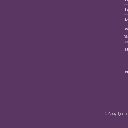
L
E
n
Bi
Na
h
h
© Copyright ar