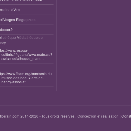
orraine d'Arts
criVosges-Biographies
abecor.fr
bliothèque Médiathèque de
ncy
ttps://www.reseau-
colibris.fr/iguana/www.main.cls?
surl=mediatheque_manu...
ttps://www.ffsam.org/sam/amis-du-
musee-des-beaux-arts-de-
nancy-associat...
tlorrain.com 2014-
2026
- Tous droits réservés. Conception et réalisation :
Cons