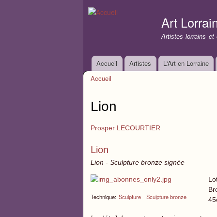
Art Lorrai
Artistes lorrains e
Accueil
Artistes
L'Art en Lorraine
Menu principal
Accueil
Vous êtes ici
Lion
Prosper LECOURTIER
Lion
Lion - Sculpture bronze signée
Lo
Br
Technique:
Sculpture
Sculpture bronze
45