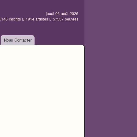
jeudi 06 août 2026
5146
inscrits
1914
artistes
57537
oeuvres
Nous Contacter