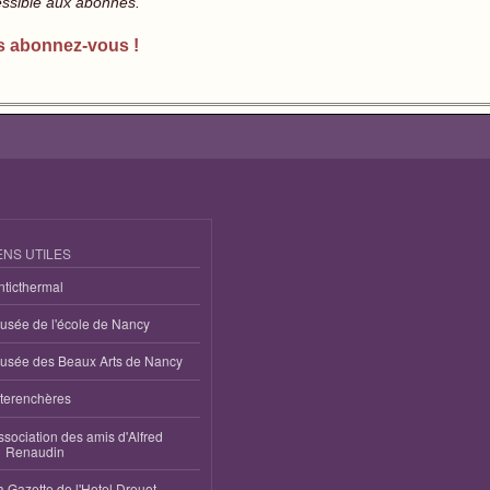
essible aux abonnés.
s abonnez-vous !
ENS UTILES
nticthermal
usée de l'école de Nancy
usée des Beaux Arts de Nancy
nterenchères
ssociation des amis d'Alfred
Renaudin
a Gazette de l'Hotel Drouot