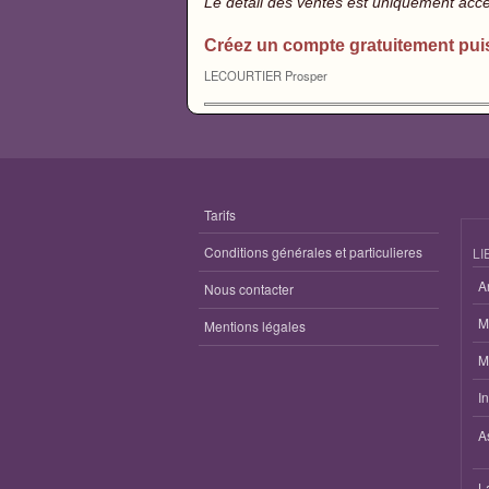
Le détail des ventes est uniquement acc
Créez un compte gratuitement pui
LECOURTIER Prosper
Tarifs
Conditions générales et particulieres
LI
A
Nous contacter
M
Mentions légales
M
I
A
L