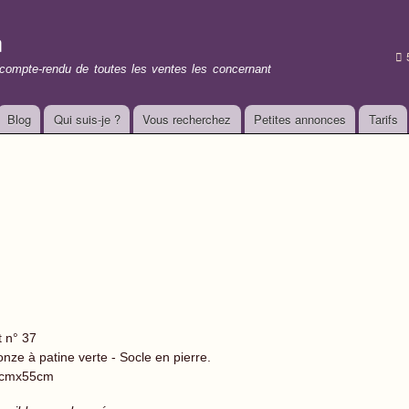
Aller au
contenu
n
principal
t compte-rendu de toutes les ventes les concernant
Blog
Qui suis-je ?
Vous recherchez
Petites annonces
Tarifs
t n° 37
onze à patine verte - Socle en pierre.
cmx55cm