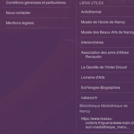
Conditions générales et particulieres
LIENS UTILES
Anticthermal
Nous contacter
Musée de l'école de Nancy
Mentions légales
Musée des Beaux Arts de Nancy
Interenchères
Association des amis d'Alfred
Renaudin
La Gazette de l'Hotel Drouot
Lorraine d'Arts
EcriVosges-Biographies
nabecor.fr
Bibliothèque Médiathèque de
Nancy
https://www.reseau-
colibris.fr/iguana/www.main.c
surl=mediatheque_manu...