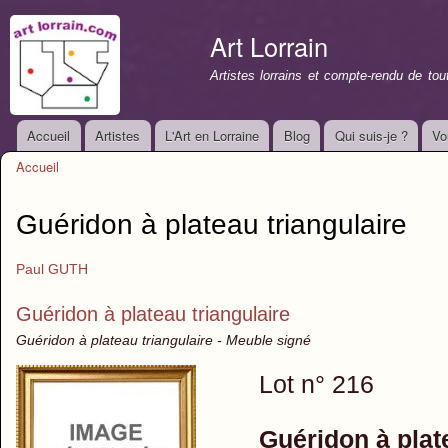
All
con
Art Lorrain
prin
Artistes lorrains et compte-rendu de to
Accueil
Artistes
L'Art en Lorraine
Blog
Qui suis-je ?
Vo
Menu principal
Accueil
Vous êtes ici
Guéridon à plateau triangulaire
Paul GUTH
Guéridon à plateau triangulaire
Guéridon à plateau triangulaire - Meuble signé
Lot n° 216
Guéridon à plat