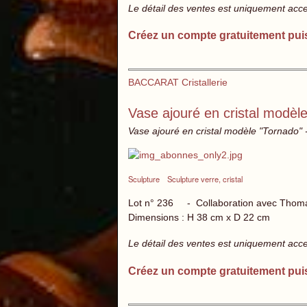
Le détail des ventes est uniquement acc
Créez un compte gratuitement pui
BACCARAT Cristallerie
Vase ajouré en cristal modèl
Vase ajouré en cristal modèle "Tornado" - 
Sculpture
Sculpture verre, cristal
Lot n° 236 - Collaboration avec Thom
Dimensions : H 38 cm x D 22 cm
Le détail des ventes est uniquement acc
Créez un compte gratuitement pui