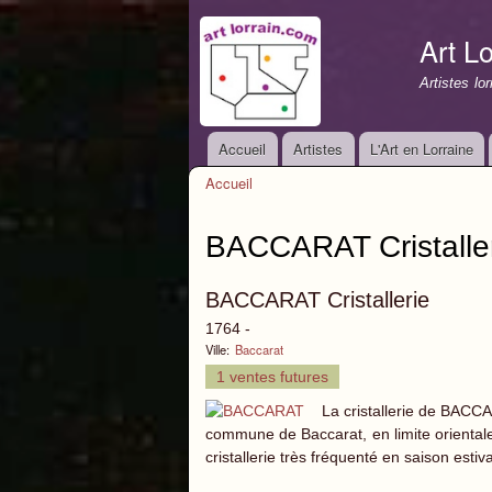
Art Lo
Artistes lo
Accueil
Artistes
L'Art en Lorraine
Menu principal
Accueil
Vous êtes ici
BACCARAT Cristalle
BACCARAT Cristallerie
1764 -
Ville:
Baccarat
1 ventes futures
La cristallerie de BACC
commune de Baccarat, en limite orientale
cristallerie très fréquenté en saison estiv