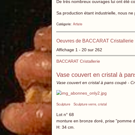
De très nombreux ouvrages lui ont été co
Sa production étant industrielle, nous ne
Catégorie:
Artiste
Oeuvres de BACCARAT Cristallerie 
Affichage 1 - 20 sur 262
BACCARAT Cristallerie
Vase couvert en cristal à pa
Vase couvert en cristal à pans coupé - Cri
Sculpture
Sculpture verre, cristal
Lot n° 68
monture en bronze doré, prise "pomme de
H: 34 cm.