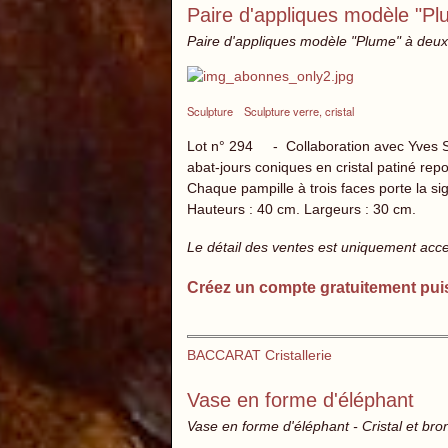
Paire d'appliques modèle "Pl
Paire d'appliques modèle "Plume" à deux b
Sculpture
Sculpture verre, cristal
Lot n° 294 - Collaboration avec Yves 
abat-jours coniques en cristal patiné repo
Chaque pampille à trois faces porte la si
Hauteurs : 40 cm. Largeurs : 30 cm.
Le détail des ventes est uniquement acc
Créez un compte gratuitement pui
BACCARAT Cristallerie
Vase en forme d'éléphant
Vase en forme d'éléphant - Cristal et bro